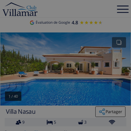
4.8
★★★★★
★★★★★
Évaluation de Google
1
/
40
Villa Nasau
Partager
9
5
3