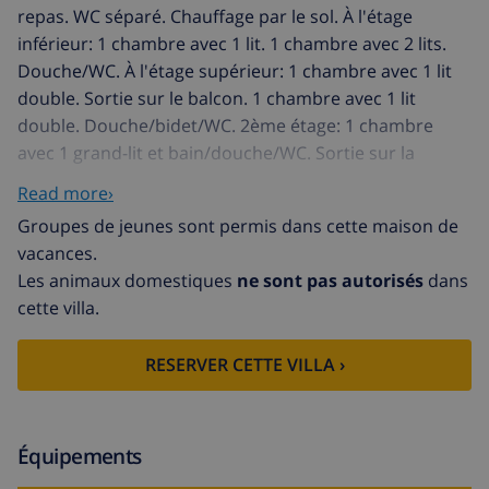
repas. WC séparé. Chauffage par le sol. À l'étage
inférieur: 1 chambre avec 1 lit. 1 chambre avec 2 lits.
Douche/WC. À l'étage supérieur: 1 chambre avec 1 lit
double. Sortie sur le balcon. 1 chambre avec 1 lit
double. Douche/bidet/WC. 2ème étage: 1 chambre
avec 1 grand-lit et bain/douche/WC. Sortie sur la
terrasse. Grande terrasse couverte. Meubles de
Read more›
terrasse, barbecue, chaises longues (8). Vue sur les
Groupes de jeunes sont permis dans cette maison de
alentours. A disposition: Internet (Connexion WIFI,
vacances.
gratuit). Place de parking (cloturée, 6 Voitures) près de
Les animaux domestiques
ne sont pas autorisés
dans
la maison. Veuillez noter: 1 animal/ chien autorisé. TV
cette villa.
seulement DE. Réfrigérateur américain. Veuillez noter:
la maison n'a pas de chaînes nationales. AT-429571-A
RESERVER CETTE VILLA ›
Belle villa "Titicaca", de 3 étages, année de construction
2005. Dans le quartier de Las Laderas, situation
tranquille, ensoleillée, surélevée dans un quartier
résidentiel, à 4 km de la mer. A usage privé: jardin
Équipements
1'030 m2 (clôturé) avec plantes, piscine (5 x 10 m,