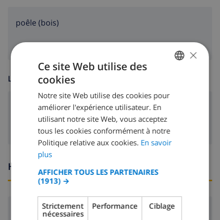
poêle (bois)
×
Ce site Web utilise des
cookies
LOISIR
FRENCH
Notre site Web utilise des cookies pour
DUTCH
lecteur DVD
améliorer l'expérience utilisateur. En
FRENCH
utilisant notre site Web, vous acceptez
tous les cookies conformément à notre
SPANISH
Politique relative aux cookies.
En savoir
GERMAN
plus
Heures d'arrivée et de départ
CATALAN
AFFICHER TOUS LES PARTENAIRES
(1913) →
ITALIAN
DANISH
Strictement
Performance
Ciblage
Arrivée:
De 16:00 avant 19:00
nécessaires
NORWEGIAN