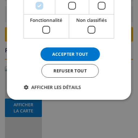
Départ:
Avant: 10:00
Fonctionnalité
Non classifiés
RESERVER CETTE VILLA ›
Région
ACCEPTER TOUT
En savoir plus sur:
REFUSER TOUT
Espagne
>
Costa Blanca
>
Javea
AFFICHER LES DÉTAILS
AFFICHER
LA CARTE