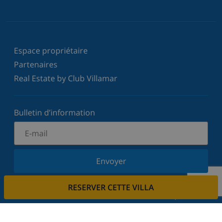
Espace propriétaire
Partenaires
Real Estate by Club Villamar
Bulletin d’information
Envoyer
Inscrivez-vous à notre newsletter et restez informé
RESERVER CETTE VILLA
des dernières nouvelles et offres. Nous respectons
votre vie privée.