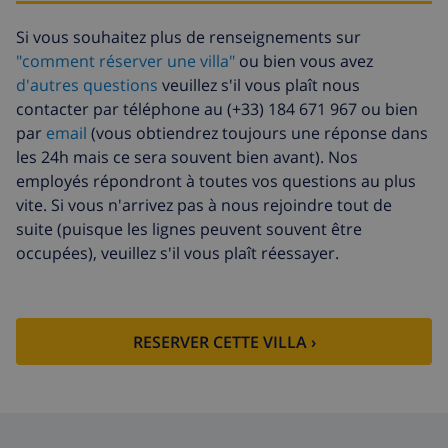
supplémentaire
énergétique (52,77 $US/HOUR)
Si vous souhaitez plus de renseignements sur
Fonds
4.80% du montant total
"comment réserver une villa"
ou bien vous avez
d'annulation:
d'autres questions
veuillez s'il vous plaît nous
contacter par téléphone au (+33) 184 671 967 ou bien
par
email
(vous obtiendrez toujours une réponse dans
les 24h mais ce sera souvent bien avant). Nos
employés répondront à toutes vos questions au plus
vite. Si vous n'arrivez pas à nous rejoindre tout de
suite (puisque les lignes peuvent souvent être
occupées), veuillez s'il vous plaît réessayer.
RESERVER CETTE VILLA ›