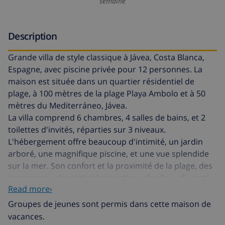
semaine
Description
Grande villa de style classique à Jávea, Costa Blanca,
Espagne, avec piscine privée pour 12 personnes. La
maison est située dans un quartier résidentiel de
plage, à 100 mètres de la plage Playa Ambolo et à 50
mètres du Mediterráneo, Jávea.
La villa comprend 6 chambres, 4 salles de bains, et 2
toilettes d'invités, réparties sur 3 niveaux.
L'hébergement offre beaucoup d'intimité, un jardin
arboré, une magnifique piscine, et une vue splendide
sur la mer. Son confort et la proximité de la plage, des
commerces, des activités sportives, des lieux de sortie,
Read more›
des sites touristiques et de la culture font de cette villa
un lieu idéal pour passer vos vacances en Espagne en
Groupes de jeunes sont permis dans cette maison de
famille ou entre amis.
vacances.