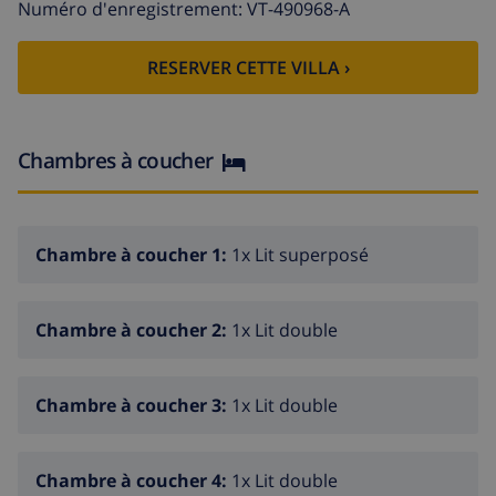
Numéro d'enregistrement: VT-490968-A
Intérieur de la villa
RESERVER CETTE VILLA ›
grande villa sur 3 niveaux
2 salons, chacun avec télévision et lecteur DVD
salon avec télévision
Chambres à coucher
3 salles à manger
2 balcons
Chambre à coucher 1:
1x Lit superposé
6 chambres, 4 salles de bains, et 2 toilettes d'invités
antenne satellite (ASTRA)
Chambre à coucher 2:
1x Lit double
buanderie avec machine à laver et sèche-linge
Cuisines
Chambre à coucher 3:
1x Lit double
2 cuisines ouvertes avec plaque de cuisson à gaz,
four électrique, micro-ondes, lave-vaisselle,
Chambre à coucher 4:
1x Lit double
réfrigérateur, congélateur, cafetière, bouilloire