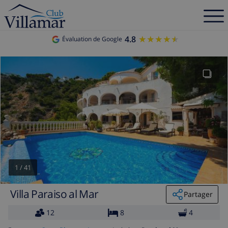
4.8
★★★★★
★★★★★
Évaluation de Google
1
/
41
Villa Paraiso al Mar
Partager
12
8
4