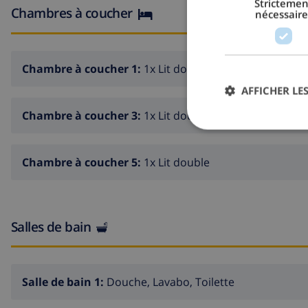
Strictemen
Chambres à coucher
nécessaire
Chambre à coucher 1:
1x Lit double
AFFICHER LES
Chambre à coucher 3:
1x Lit double
Chambre à coucher 5:
1x Lit double
Salles de bain
Salle de bain 1:
Douche, Lavabo, Toilette