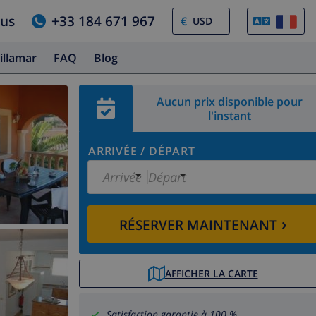
ous
+33 184 671 967
€
illamar
FAQ
Blog
Aucun prix disponible pour
l'instant
ARRIVÉE
/
DÉPART
Arrivée
Départ
›
RÉSERVER MAINTENANT
AFFICHER LA CARTE
Satisfaction garantie à 100 %