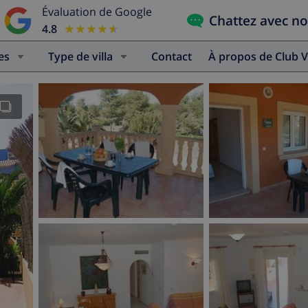
Évaluation de Google
Chattez avec n
4.8
★★★★★
★★★★★
es
Type de villa
Contact
À propos de Club V