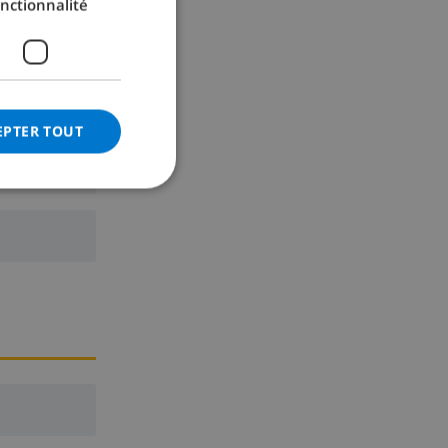
nctionnalité
GERMAN
CATALAN
ITALIAN
DANISH
EPTER TOUT
NORWEGIAN