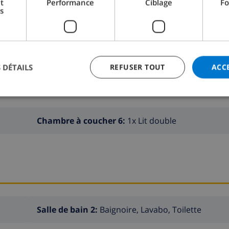
t
Performance
Ciblage
Fo
s
Chambre à coucher 2:
2x Lits individuels
 DÉTAILS
REFUSER TOUT
ACC
Chambre à coucher 4:
2x Lits individuels
Chambre à coucher 6:
1x Lit double
Salle de bain 2:
Baignoire, Lavabo, Toilette