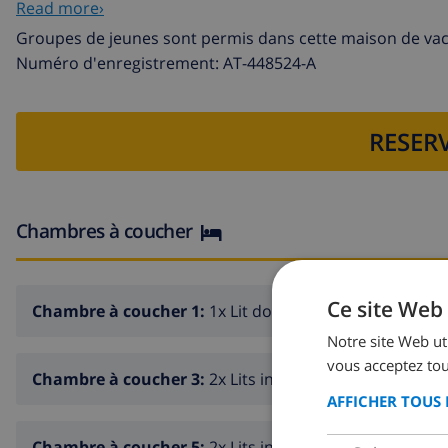
Read more›
cheminée dans la salle de séjour (bois)
Groupes de jeunes sont permis dans cette maison de va
3 chambres à coucher et 1 salle de bain
Numéro d'enregistrement: AT-448524-A
télévision par câble (TDT)
buanderie avec machine à laver et sèche-linge
RESERV
Cuisines du logement principal
cuisine avec cuisinière électrique, four électrique, four
Chambres à coucher
électrique, bouilloire, mixeur, grille-pain et presse-citr
Chambres à coucher et salles de bain du logement princi
Ce site Web 
Chambre à coucher 1:
1x Lit double
chambre à coucher climatisée avec sofa-lit (de 200 x 1
Notre site Web uti
chambre à coucher avec lit queen-size (de 190 x 150cm
vous acceptez tou
Chambre à coucher 3:
2x Lits individuels
chambre à coucher avec 2 lits simples (de 200 x 90cm)
AFFICHER TOUS 
salle de bain avec seul lavabo, douche aménagée dans u
Chambre à coucher 5:
2x Lits individuels