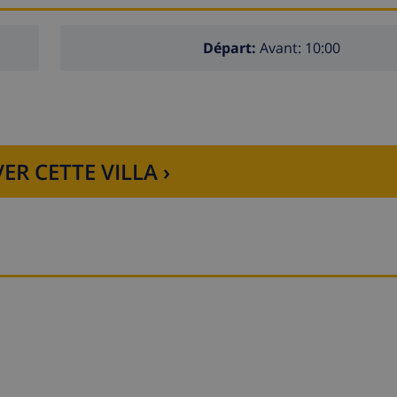
Départ:
Avant: 10:00
4
ER CETTE VILLA ›
 Javea, Costa Blanca
0 mètres de la maison de vacances)
 5 kilomètres de la maison de vacances)
me, Pueblo, Javea), monument (Pueblo de Javea, Javea), bâtim