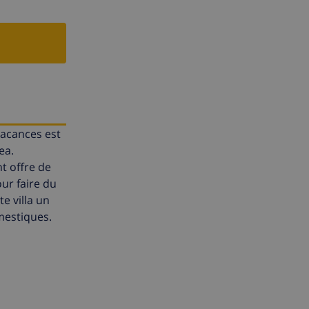
vacances est
ea.
t offre de
our faire du
e villa un
mestiques.