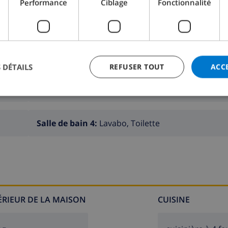
Performance
Ciblage
Fonctionnalité
t salle de bain en suite
 DÉTAILS
REFUSER TOUT
ACC
te
Salle de bain 2:
Douche, Lavabo, Toilette
Salle de bain 4:
Lavabo, Toilette
 de jardin avec chaises longues
ir
TÉRIEUR DE LA MAISON
CUISINE