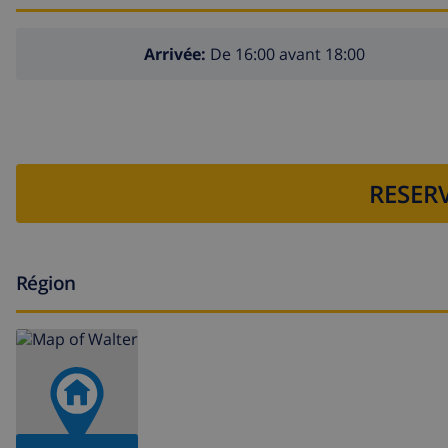
fer et planche à repasser
literie et serviettes
Arrivée:
De 16:00 avant 18:00
service de réception et assistance téléphonique 24h/2
chauffage central et climatisation
Installations et services avec supplément de prix
RESERV
service d'aéroport
lit additionnel et lit enfant/lit bébé (sur demande)
Divertissement et activités de loisirs pour les vacances à
Région
promenade (El Arenal et Javea) (dans un rayon de 100
cinéma, théâtre, discothèque et bar (dans un rayon de
Choses à voir et culture à Javea, Costa Blanca
museé (Histórico de Javea, Javea), église (San Bartolo