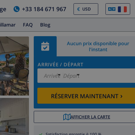
age
+33 184 671 967
€
illamar
FAQ
Blog
Aucun prix disponible pour
l'instant
ARRIVÉE
/
DÉPART
Arrivée
Départ
›
RÉSERVER MAINTENANT
AFFICHER LA CARTE
Satisfaction garantie à 100 %