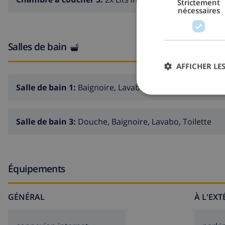
Strictement
nécessaires
Intérieur de l'appartement pour les invités
cuisine américaine avec refrigérateur
Salles de bain
chambre à coucher avec 2 lits simples (de 200 x 90cm) e
AFFICHER LES
salle de bain en suite avec seul lavabo, douche et toilet
Salle de bain 1:
Baignoire, Lavabo, Toilette
Extérieur de la villa
terrain enclôturé
Salle de bain 3:
Douche, Baignoire, Lavabo, Toilette
piscine privée de 6m x 3m et 1,2m de profondeur
beau jardin avec pelouse, gravier, d´arbres et mobilier
2 terrasses, dont 1 couverte
Équipements
barbecue
coin pour s'asseoir en plein air et coin repas en plein a
GÉNÉRAL
À L'EX
place de parking communale pour 2 voitures