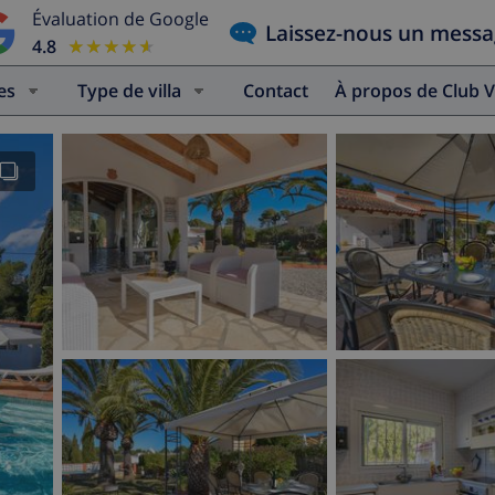
Évaluation de Google
Laissez-nous un mess
4.8
★★★★★
★★★★★
es
Type de villa
Contact
À propos de Club V