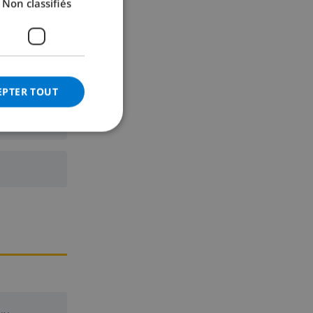
Non classifiés
GERMAN
CATALAN
ITALIAN
DANISH
EPTER TOUT
NORWEGIAN