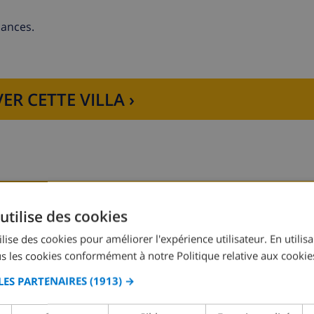
cances.
ER CETTE VILLA ›
 à micro-ondes, lave-vaisselle, réfrigérateur-congélateur, caf
on
pal
utilise des cookies
Chambre à coucher 2:
1x Lit double
40cm)
lise des cookies pour améliorer l'expérience utilisateur. En utilis
)
s les cookies conformément à notre Politique relative aux cookie
Chambre à coucher 4:
2x Lits individuels
LES PARTENAIRES
(1913) →
ne baignoire et toilette