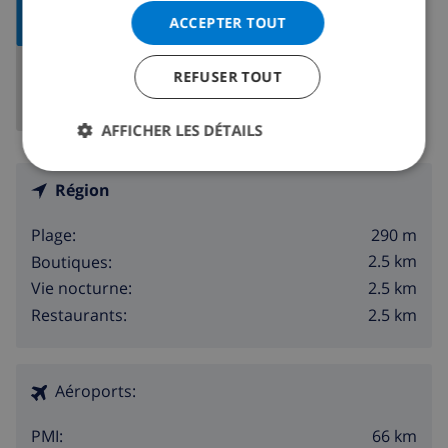
AFFICHER
ACCEPTER TOUT
LA CARTE
REFUSER TOUT
AFFICHER LES DÉTAILS
Région
290 m
Plage:
2.5 km
Boutiques:
2.5 km
Vie nocturne:
2.5 km
Restaurants:
Aéroports:
66 km
PMI: