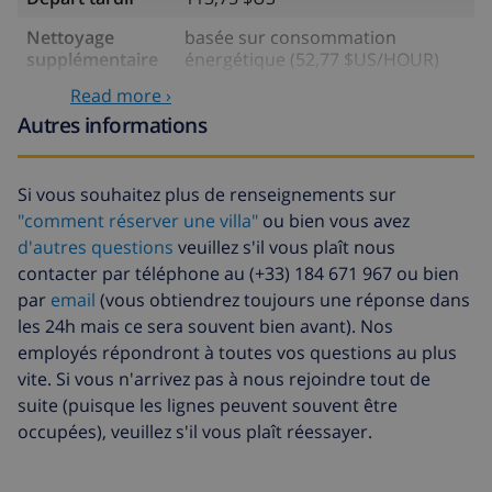
Nettoyage
basée sur consommation
supplémentaire
énergétique (52,77 $US/HOUR)
Read more ›
Fonds
4.80% du montant total
d'annulation:
Autres informations
Si vous souhaitez plus de renseignements sur
"comment réserver une villa"
ou bien vous avez
d'autres questions
veuillez s'il vous plaît nous
contacter par téléphone au (+33) 184 671 967 ou bien
par
email
(vous obtiendrez toujours une réponse dans
les 24h mais ce sera souvent bien avant). Nos
employés répondront à toutes vos questions au plus
vite. Si vous n'arrivez pas à nous rejoindre tout de
suite (puisque les lignes peuvent souvent être
occupées), veuillez s'il vous plaît réessayer.