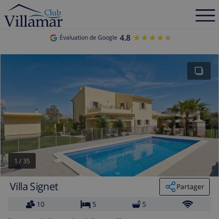
4.8
★★★★★
★★★★★
Évaluation de Google
1
/
35
Villa Signet
Partager
10
5
5