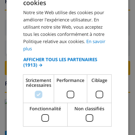
Heures d'arrivée et de départ
cookies
FRENCH
Notre site Web utilise des cookies pour
DUTCH
améliorer l'expérience utilisateur. En
FRENCH
utilisant notre site Web, vous acceptez
Arrivée:
De 16:00 avant 19:00
tous les cookies conformément à notre
SPANISH
Politique relative aux cookies.
En savoir
GERMAN
Départ:
Avant: 10:00
plus
CATALAN
AFFICHER TOUS LES PARTENAIRES
(1913) →
ITALIAN
RESERVER CETTE VILLA ›
DANISH
Strictement
Performance
Ciblage
Région
nécessaires
NORWEGIAN
En savoir plus sur:
Fonctionnalité
Non classifiés
Espagne
>
Mallorca
>
Port Pollença