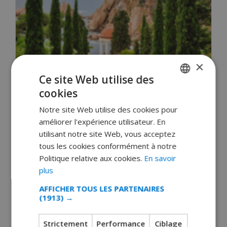
×
Ce site Web utilise des
Running, randonnées et promenades à pied
à Blanes
cookies
FRENCH
février 18, 2018
Notre site Web utilise des cookies pour
DUTCH
améliorer l'expérience utilisateur. En
Randonnée, marche à pied, running : il existe de
FRENCH
utilisant notre site Web, vous acceptez
multiples possibilités pour découvrir la Costa…
tous les cookies conformément à notre
SPANISH
Politique relative aux cookies.
En savoir
LIRE LA SUITE 
GERMAN
plus
CATALAN
AFFICHER TOUS LES PARTENAIRES
(1913) →
ITALIAN
DANISH
Strictement
Performance
Ciblage