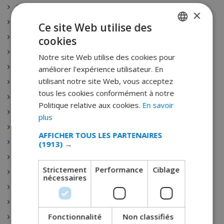
Majorque
×
Mallorca
Ce site Web utilise des
Menorca
cookies
FRENCH
Costa Dorada
Notre site Web utilise des cookies pour
DUTCH
Gran Canaria
améliorer l'expérience utilisateur. En
FRENCH
utilisant notre site Web, vous acceptez
Blanes
tous les cookies conformément à notre
SPANISH
Roses
Politique relative aux cookies.
En savoir
GERMAN
Sitges
plus
Calonge
CATALAN
AFFICHER TOUS LES PARTENAIRES
Altea
(1913) →
ITALIAN
Benissa
DANISH
Strictement
Performance
Ciblage
Calpe
nécessaires
NORWEGIAN
Denia
Javea
Fonctionnalité
Non classifiés
Moraira