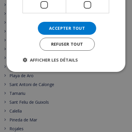
Cala d’Or
Malgrat de Mar
Santa Susanna
ACCEPTER TOUT
Nerja
Escala
REFUSER TOUT
L’Estartit
Pals
AFFICHER LES DÉTAILS
Palamos
Playa de Aro
Sant Antoni de Calonge
Tamariu
Sant Feliu de Guixols
Calella
Pineda de Mar
Rojales