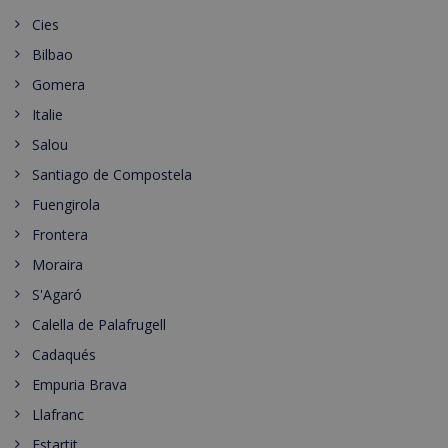
Cies
Bilbao
Gomera
Italie
Salou
Santiago de Compostela
Fuengirola
Frontera
Moraira
S'Agaró
Calella de Palafrugell
Cadaqués
Empuria Brava
Llafranc
Estartit