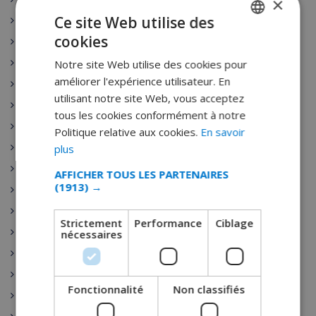
×
Ce site Web utilise des
Santa Susanna
cookies
Nerja
FRENCH
Escala
Notre site Web utilise des cookies pour
DUTCH
améliorer l'expérience utilisateur. En
L’Estartit
FRENCH
utilisant notre site Web, vous acceptez
Pals
tous les cookies conformément à notre
SPANISH
Palamos
Politique relative aux cookies.
En savoir
GERMAN
Playa de Aro
plus
CATALAN
Sant Antoni de Calonge
AFFICHER TOUS LES PARTENAIRES
(1913) →
ITALIAN
Tamariu
Sant Feliu de Guixols
DANISH
Strictement
Performance
Ciblage
Calella
nécessaires
NORWEGIAN
Pineda de Mar
Rojales
Fonctionnalité
Non classifiés
Sant Josep de sa Talaia