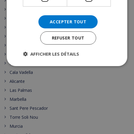
Benijófar
Vidreres
Santa Cristina de Aro
ACCEPTER TOUT
Pollensa
Ibiza Town
REFUSER TOUT
Girona
AFFICHER LES DÉTAILS
Benidorm
Maspalomas
Cala Vadella
Alicante
Las Palmas
Marbella
Sant Pere Pescador
Torre Soli Nou
Murcia