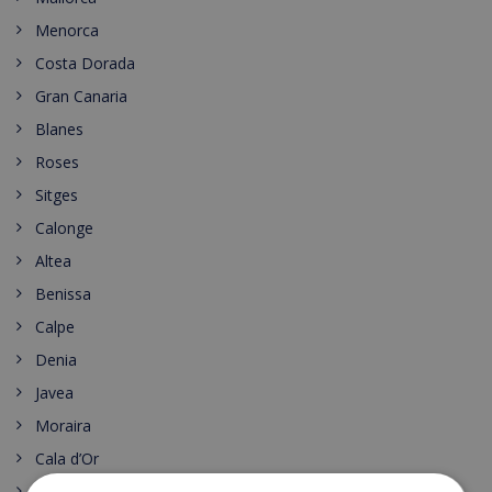
Menorca
Costa Dorada
Gran Canaria
Blanes
Roses
Sitges
Calonge
Altea
Benissa
Calpe
Denia
Javea
Moraira
Cala d’Or
Malgrat de Mar