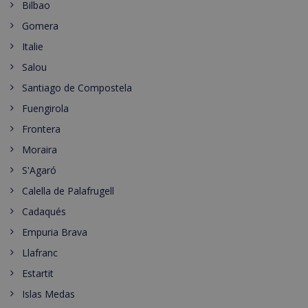
Bilbao
Gomera
Italie
Salou
Santiago de Compostela
Fuengirola
Frontera
Moraira
S'Agaró
Calella de Palafrugell
Cadaqués
Empuria Brava
Llafranc
Estartit
Islas Medas