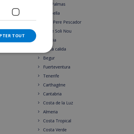
Las Palmas
CATALAN
Marbella
ITALIAN
Sant Pere Pescador
DANISH
Torre Soli Nou
PTER TOUT
NORWEGIAN
Murcia
costa calida
Begur
Fuerteventura
Tenerife
Carthagène
Cantabria
Costa de la Luz
Almeria
Costa Tropical
Costa Verde