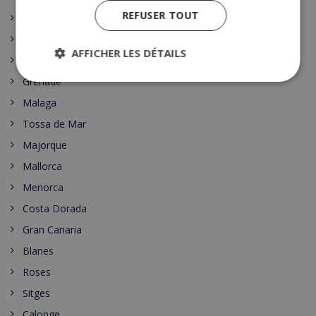
REFUSER TOUT
Costa Blanca
Costa Maresme
AFFICHER LES DÉTAILS
Madrid
Grenade
Malaga
Tossa de Mar
Majorque
Mallorca
Menorca
Costa Dorada
Gran Canaria
Blanes
Roses
Sitges
Calonge