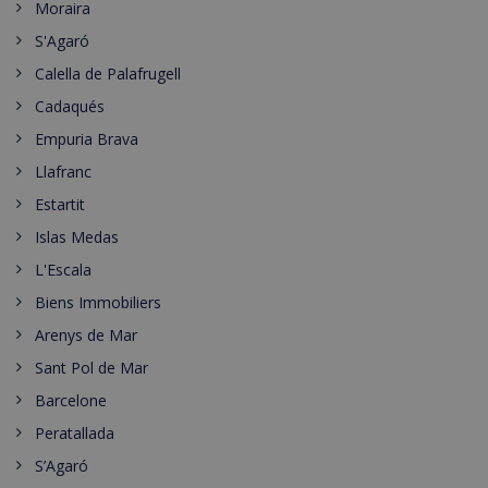
Moraira
S'Agaró
Calella de Palafrugell
Cadaqués
Empuria Brava
Llafranc
Estartit
Islas Medas
L'Escala
Biens Immobiliers
Arenys de Mar
Sant Pol de Mar
Barcelone
Peratallada
S’Agaró