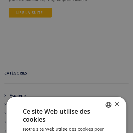
LIRE LA SUITE 
CATÉGORIES
Espagne
×
Location Espagne
Ce site Web utilise des
Location Lloret De Mar
cookies
FRENCH
Location Espagne Vacances
Notre site Web utilise des cookies pour
DUTCH
Lloret de Mar