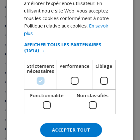
améliorer l'expérience utilisateur. En
Barcelone
FRENCH
utilisant notre site Web, vous acceptez
Salamanque
tous les cookies conformément à notre
SPANISH
Politique relative aux cookies.
En savoir
Toledo
GERMAN
plus
Costa Brava
CATALAN
AFFICHER TOUS LES PARTENAIRES
Seville
(1913) →
ITALIAN
villa espagne location
DANISH
location maison espagne
Strictement
Performance
Ciblage
nécessaires
NORWEGIAN
location vacances espagne
Location Espagne
costa brava
Fonctionnalité
Non classifiés
Andalousie
Valence
Costa del Sol
golf
ACCEPTER TOUT
Ibiza