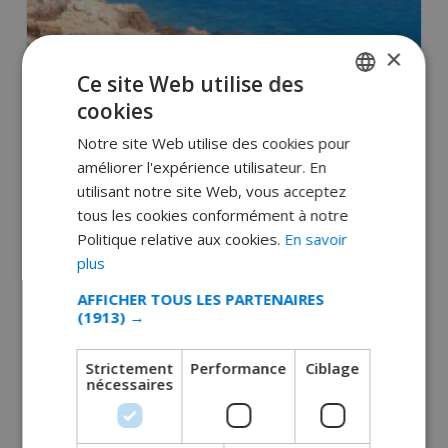
×
Ce site Web utilise des
cookies
FRENCH
Les Plages de Tossa de Mar : Laquelle Est
Faite pour Vous ?
Notre site Web utilise des cookies pour
DUTCH
améliorer l'expérience utilisateur. En
janvier 22, 2025
FRENCH
utilisant notre site Web, vous acceptez
tous les cookies conformément à notre
SPANISH
LIRE LA SUITE 
Politique relative aux cookies.
En savoir
GERMAN
plus
CATALAN
AFFICHER TOUS LES PARTENAIRES
(1913) →
ITALIAN
DANISH
Strictement
Performance
Ciblage
nécessaires
NORWEGIAN