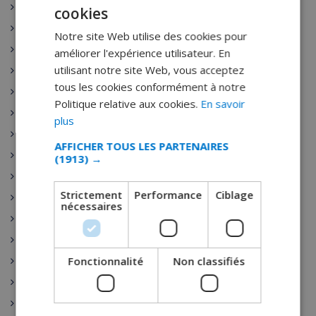
Escala
cookies
FRENCH
L’Estartit
Notre site Web utilise des cookies pour
DUTCH
Pals
améliorer l'expérience utilisateur. En
FRENCH
utilisant notre site Web, vous acceptez
Palamos
tous les cookies conformément à notre
SPANISH
Playa de Aro
Politique relative aux cookies.
En savoir
GERMAN
Sant Antoni de Calonge
plus
Tamariu
CATALAN
AFFICHER TOUS LES PARTENAIRES
Sant Feliu de Guixols
(1913) →
ITALIAN
Calella
DANISH
Strictement
Performance
Ciblage
Pineda de Mar
nécessaires
NORWEGIAN
Rojales
Sant Josep de sa Talaia
Fonctionnalité
Non classifiés
Benijófar
Vidreres
Santa Cristina de Aro