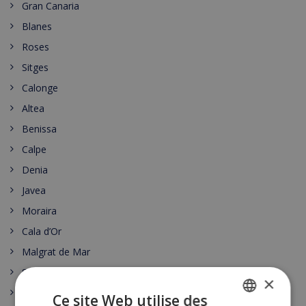
Gran Canaria
Blanes
Roses
Sitges
Calonge
Altea
Benissa
Calpe
Denia
Javea
Moraira
Cala d’Or
Malgrat de Mar
Santa Susanna
×
Nerja
Ce site Web utilise des