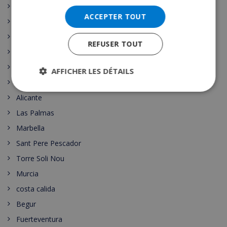
Pollensa
ACCEPTER TOUT
Ibiza Town
Girona
REFUSER TOUT
Benidorm
Maspalomas
AFFICHER LES DÉTAILS
Cala Vadella
Alicante
Las Palmas
Marbella
Sant Pere Pescador
Torre Soli Nou
Murcia
costa calida
Begur
Fuerteventura