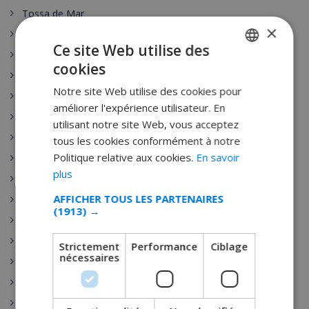
Tossa de Mar
×
Majorque
Ce site Web utilise des
Mallorca
cookies
FRENCH
Menorca
Notre site Web utilise des cookies pour
DUTCH
Costa Dorada
améliorer l'expérience utilisateur. En
Gran Canaria
FRENCH
utilisant notre site Web, vous acceptez
Blanes
tous les cookies conformément à notre
SPANISH
Politique relative aux cookies.
En savoir
Roses
GERMAN
plus
Sitges
CATALAN
AFFICHER TOUS LES PARTENAIRES
Calonge
(1913) →
ITALIAN
Altea
DANISH
Benissa
Strictement
Performance
Ciblage
nécessaires
NORWEGIAN
Calpe
Denia
Javea