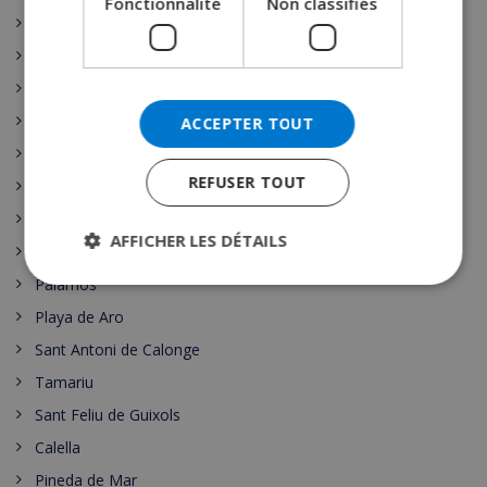
Fonctionnalité
Non classifiés
Moraira
Cala d’Or
Malgrat de Mar
Santa Susanna
ACCEPTER TOUT
Nerja
REFUSER TOUT
Escala
L’Estartit
AFFICHER LES DÉTAILS
Pals
Palamos
Playa de Aro
Sant Antoni de Calonge
Tamariu
Sant Feliu de Guixols
Calella
Pineda de Mar