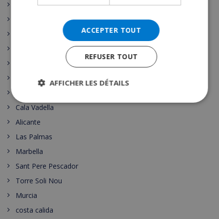
Vidreres
Santa Cristina de Aro
ACCEPTER TOUT
Pollensa
Ibiza Town
REFUSER TOUT
Girona
Benidorm
AFFICHER LES DÉTAILS
Maspalomas
Cala Vadella
Alicante
Las Palmas
Marbella
Sant Pere Pescador
Torre Soli Nou
Murcia
costa calida