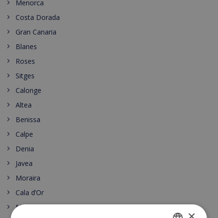
Menorca
Costa Dorada
Gran Canaria
Blanes
Roses
Sitges
Calonge
Altea
Benissa
Calpe
Denia
Javea
Moraira
Cala d’Or
Malgrat de Mar
×