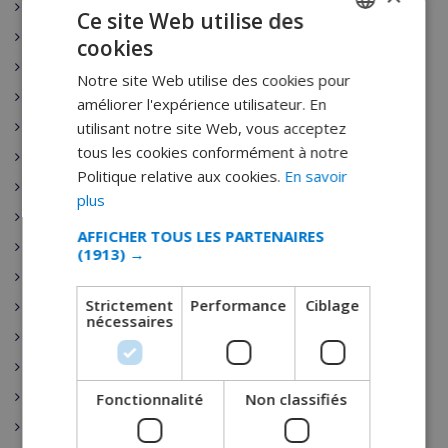
Santa Susanna
Ce site Web utilise des
Nerja
cookies
FRENCH
Escala
Notre site Web utilise des cookies pour
DUTCH
L’Estartit
améliorer l'expérience utilisateur. En
FRENCH
utilisant notre site Web, vous acceptez
Pals
tous les cookies conformément à notre
SPANISH
Palamos
Politique relative aux cookies.
En savoir
Playa de Aro
GERMAN
plus
Sant Antoni de Calonge
CATALAN
AFFICHER TOUS LES PARTENAIRES
Tamariu
(1913) →
ITALIAN
Sant Feliu de Guixols
DANISH
Strictement
Performance
Ciblage
Calella
nécessaires
NORWEGIAN
Pineda de Mar
Rojales
Sant Josep de sa Talaia
Fonctionnalité
Non classifiés
Benijófar