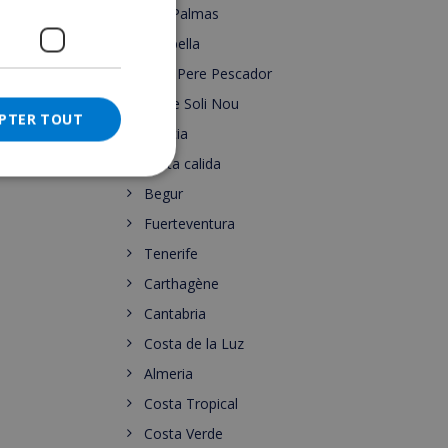
Las Palmas
CATALAN
Marbella
ITALIAN
Sant Pere Pescador
DANISH
Torre Soli Nou
PTER TOUT
NORWEGIAN
Murcia
costa calida
Begur
Fuerteventura
Tenerife
Carthagène
Cantabria
Costa de la Luz
Almeria
Costa Tropical
Costa Verde