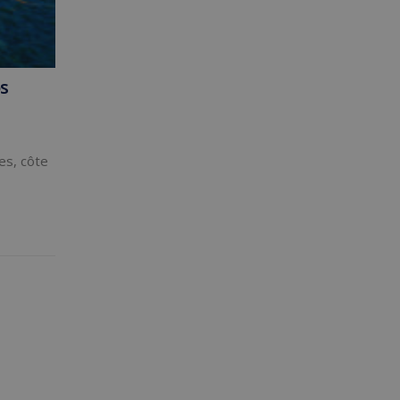
s
ues, côte